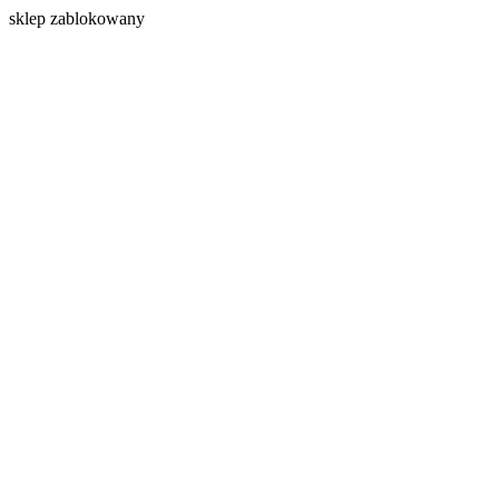
s
klep zablokowany