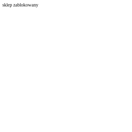
s
klep zablokowany