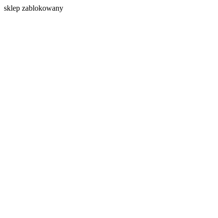
s
klep zablokowany