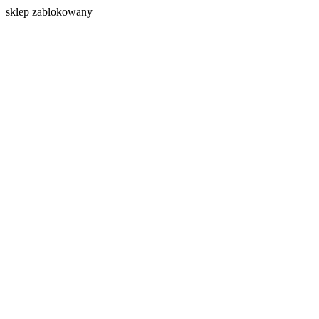
s
klep zablokowany