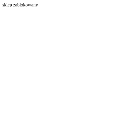
s
klep zablokowany