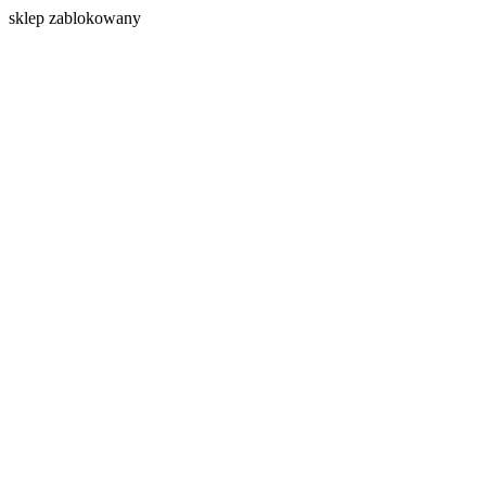
s
klep zablokowany