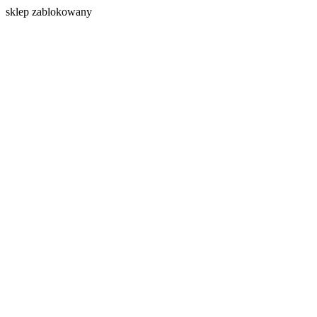
s
klep zablokowany