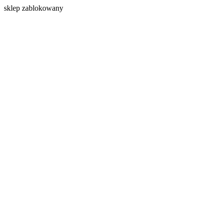
s
klep zablokowany