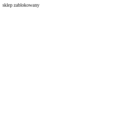
s
klep zablokowany