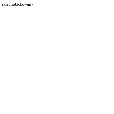
s
klep zablokowany