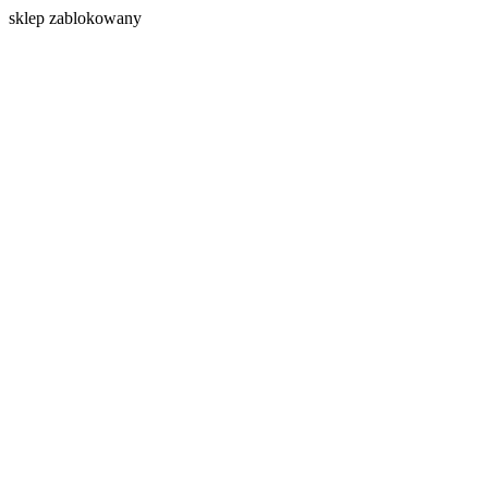
s
klep zablokowany