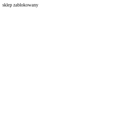
s
klep zablokowany